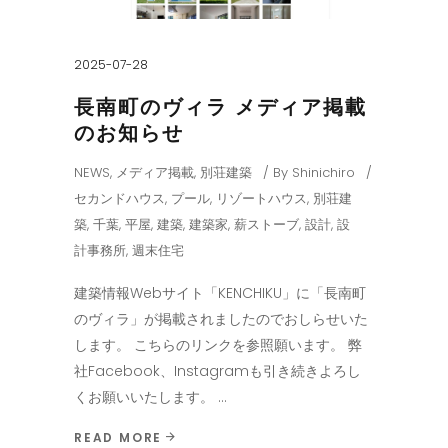
2025-07-28
長南町のヴィラ メディア掲載
のお知らせ
NEWS
,
メディア掲載
,
別荘建築
By
Shinichiro
セカンドハウス
,
プール
,
リゾートハウス
,
別荘建
築
,
千葉
,
平屋
,
建築
,
建築家
,
薪ストーブ
,
設計
,
設
計事務所
,
週末住宅
建築情報Webサイト「KENCHIKU」に「長南町
のヴィラ」が掲載されましたのでおしらせいた
します。 こちらのリンクを参照願います。 弊
社Facebook、Instagramも引き続きよろし
くお願いいたします。
READ MORE