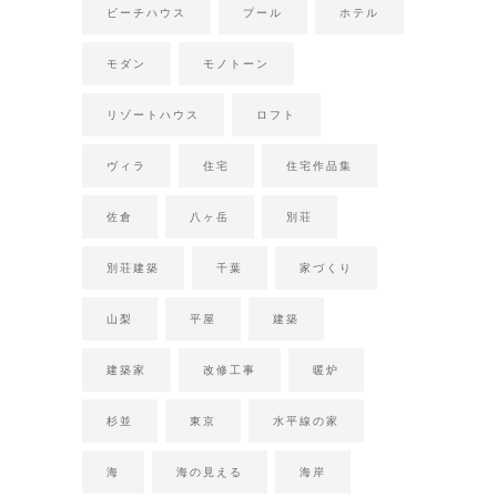
ビーチハウス
プール
ホテル
モダン
モノトーン
リゾートハウス
ロフト
ヴィラ
住宅
住宅作品集
佐倉
八ヶ岳
別荘
別荘建築
千葉
家づくり
山梨
平屋
建築
建築家
改修工事
暖炉
杉並
東京
水平線の家
海
海の見える
海岸