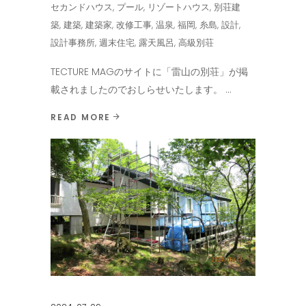
セカンドハウス
,
プール
,
リゾートハウス
,
別荘建
築
,
建築
,
建築家
,
改修工事
,
温泉
,
福岡
,
糸島
,
設計
,
設計事務所
,
週末住宅
,
露天風呂
,
高級別荘
TECTURE MAGのサイトに「雷山の別荘」が掲
載されましたのでおしらせいたします。
READ MORE