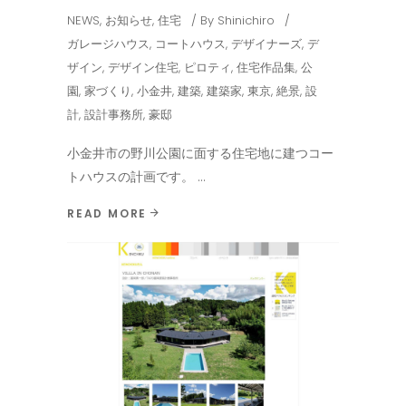
NEWS
,
お知らせ
,
住宅
By
Shinichiro
ガレージハウス
,
コートハウス
,
デザイナーズ
,
デ
ザイン
,
デザイン住宅
,
ピロティ
,
住宅作品集
,
公
園
,
家づくり
,
小金井
,
建築
,
建築家
,
東京
,
絶景
,
設
計
,
設計事務所
,
豪邸
小金井市の野川公園に面する住宅地に建つコー
トハウスの計画です。
READ MORE