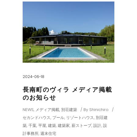
2024-06-18
長南町のヴィラ メディア掲載
のお知らせ
NEWS
,
メディア掲載
,
別荘建築
By
Shinichiro
セカンドハウス
,
プール
,
リゾートハウス
,
別荘建
築
,
千葉
,
平屋
,
建築
,
建築家
,
薪ストーブ
,
設計
,
設
計事務所
,
週末住宅