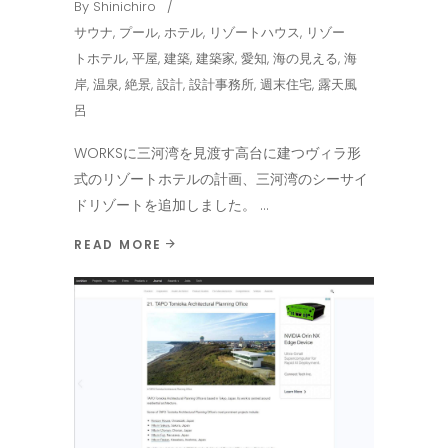
By
Shinichiro
サウナ
,
プール
,
ホテル
,
リゾートハウス
,
リゾー
トホテル
,
平屋
,
建築
,
建築家
,
愛知
,
海の見える
,
海
岸
,
温泉
,
絶景
,
設計
,
設計事務所
,
週末住宅
,
露天風
呂
WORKSに三河湾を見渡す高台に建つヴィラ形
式のリゾートホテルの計画、三河湾のシーサイ
ドリゾートを追加しました。
READ MORE