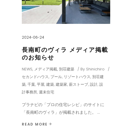
2024-06-24
長南町のヴィラ メディア掲載
のお知らせ
NEWS
,
メディア掲載
,
別荘建築
By
Shinichiro
セカンドハウス
,
プール
,
リゾートハウス
,
別荘建
築
,
千葉
,
平屋
,
建築
,
建築家
,
薪ストーブ
,
設計
,
設
計事務所
,
週末住宅
プラナビの「プロの住宅レシピ」のサイトに
「長南町のヴィラ」が掲載されました。
READ MORE