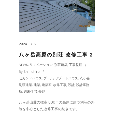
2024-07-12
八ヶ岳高原の別荘 改修工事 2
NEWS
,
リノベーション
,
別荘建築
,
工事監理
By
Shinichiro
セカンドハウス
,
プール
,
リゾートハウス
,
八ヶ岳
,
別荘建築
,
建築
,
建築家
,
改修工事
,
設計
,
設計事務
所
,
週末住宅
,
長野
八ヶ岳山麓の標高1600ｍの高原に建つ別荘の外
装を中心とした改修工事の続きです。