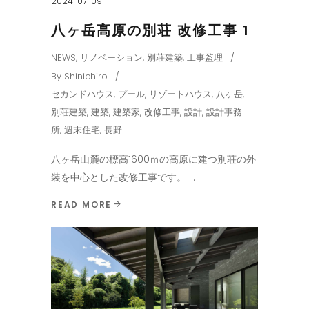
2024-07-09
八ヶ岳高原の別荘 改修工事 1
NEWS
,
リノベーション
,
別荘建築
,
工事監理
By
Shinichiro
セカンドハウス
,
プール
,
リゾートハウス
,
八ヶ岳
,
別荘建築
,
建築
,
建築家
,
改修工事
,
設計
,
設計事務
所
,
週末住宅
,
長野
八ヶ岳山麓の標高1600ｍの高原に建つ別荘の外
装を中心とした改修工事です。
READ MORE