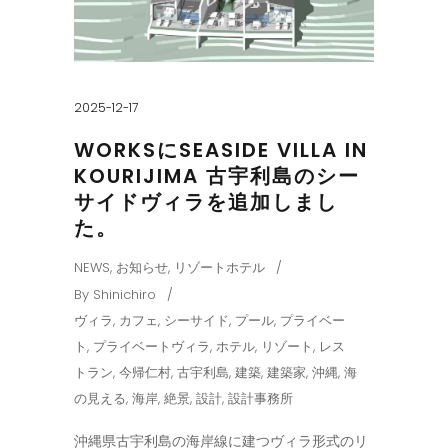
2025-12-17
WORKSにSEASIDE VILLA IN
KOURIJIMA 古宇利島のシー
サイドヴィラを追加しまし
た。
NEWS
,
お知らせ
,
リゾートホテル
By
Shinichiro
ヴィラ
,
カフェ
,
シーサイド
,
プール
,
プライベー
ト
,
プライベートヴィラ
,
ホテル
,
リゾート
,
レス
トラン
,
今帰仁村
,
古宇利島
,
建築
,
建築家
,
沖縄
,
海
の見える
,
海岸
,
絶景
,
設計
,
設計事務所
沖縄県古宇利島の海岸線に建つヴィラ形式のリ