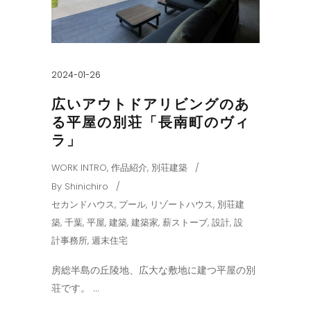
2024-01-26
広いアウトドアリビングのあ
る平屋の別荘「長南町のヴィ
ラ」
WORK INTRO
,
作品紹介
,
別荘建築
By
Shinichiro
セカンドハウス
,
プール
,
リゾートハウス
,
別荘建
築
,
千葉
,
平屋
,
建築
,
建築家
,
薪ストーブ
,
設計
,
設
計事務所
,
週末住宅
房総半島の丘陵地、広大な敷地に建つ平屋の別
荘です。