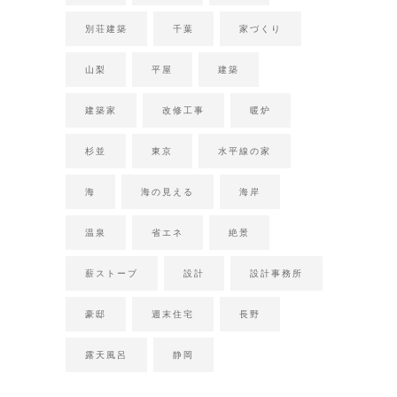
別荘建築
千葉
家づくり
山梨
平屋
建築
建築家
改修工事
暖炉
杉並
東京
水平線の家
海
海の見える
海岸
温泉
省エネ
絶景
薪ストーブ
設計
設計事務所
豪邸
週末住宅
長野
露天風呂
静岡