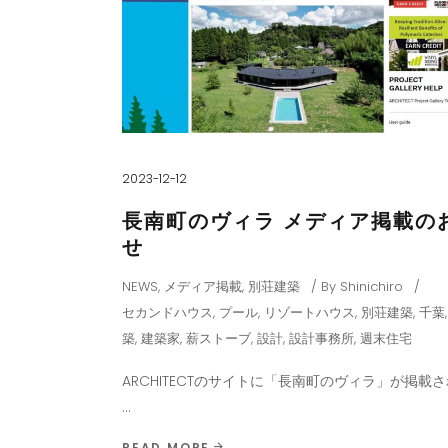
2023-12-12
長南町のヴィラ メディア掲載の
せ
NEWS
,
メディア掲載
,
別荘建築
By
Shinichiro
セカンドハウス
,
プール
,
リゾートハウス
,
別荘建築
,
千葉
築
,
建築家
,
薪ストーブ
,
設計
,
設計事務所
,
週末住宅
ARCHITECTのサイトに「長南町のヴィラ」が掲載
READ MORE