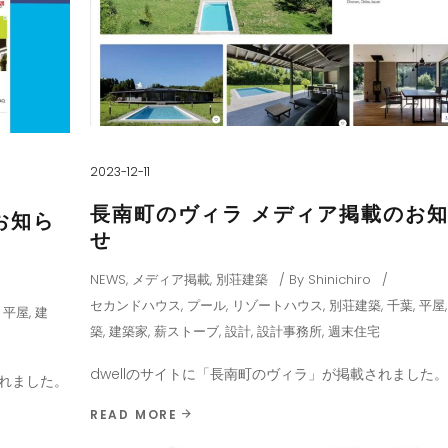
2023-12-11
長南町のヴィラ メディア掲載のお
お知ら
せ
NEWS
,
メディア掲載
,
別荘建築
By
Shinichiro
セカンドハウス
,
プール
,
リゾートハウス
,
別荘建築
,
千葉
,
平屋
,
平屋
,
建
築
,
建築家
,
薪ストーブ
,
設計
,
設計事務所
,
週末住宅
dwellのサイトに「長南町のヴィラ」が掲載されました
されました。
READ MORE