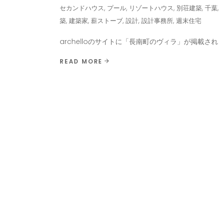
セカンドハウス
,
プール
,
リゾートハウス
,
別荘建築
,
千葉
築
,
建築家
,
薪ストーブ
,
設計
,
設計事務所
,
週末住宅
archelloのサイトに「長南町のヴィラ」が掲載さ
READ MORE