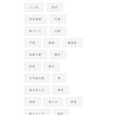
八ヶ岳
別荘
別荘建築
千葉
家づくり
山梨
平屋
建築
建築家
改修工事
暖炉
杉並
東京
水平線の家
海
海の見える
海岸
温泉
省エネ
絶景
薪ストーブ
設計