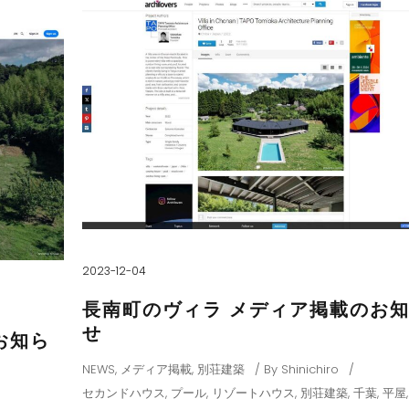
2023-12-04
長南町のヴィラ メディア掲載のお
せ
お知ら
NEWS
,
メディア掲載
,
別荘建築
By
Shinichiro
セカンドハウス
,
プール
,
リゾートハウス
,
別荘建築
,
千葉
,
平屋