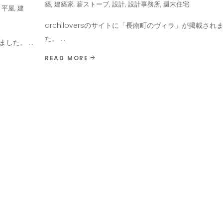
築
,
建築家
,
薪ストーブ
,
設計
,
設計事務所
,
週末住宅
,
平屋
,
建
archiloversのサイトに「長南町のヴィラ」が掲載され
た。
れました。
READ MORE