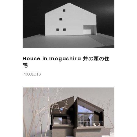
House in Inogashira 井の頭の住
宅
PROJECTS