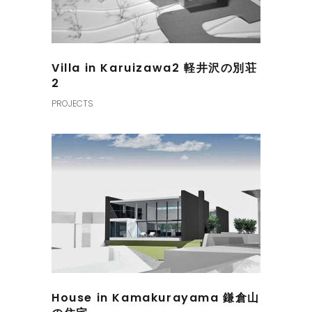
Villa in Karuizawa2 軽井沢の別荘
2
PROJECTS
House in Kamakurayama 鎌倉山