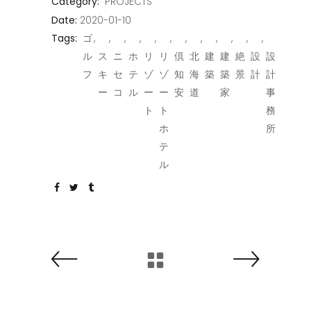
Category:
PROJECTS
Date:
2020-01-10
Tags:
ゴ
ル
ス
ニ
ホ
リ
リ
倶
北
建
建
絶
設
設
フ
キ
セ
テ
ゾ
ゾ
知
海
築
築
景
計
計
ー
コ
ル
ー
ー
安
道
家
事
ト
ト
務
ホ
所
テ
ル