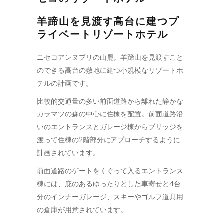
羊蹄山を見渡す高台に建つプ
ライベートリゾートホテル
ニセコアンヌプリの山麓。羊蹄山を見渡すこと
のできる高台の敷地に建つ小規模なリゾートホ
テルの計画です。
比較的交通量の多い前面道路から離れた静かな
カラマツの森の中心に住棟を配置。前面道路沿
いのエントランスとガレージ棟からブリッジを
渡って住棟の2階部分にアプローチするように
計画されています。
前面道路のゲートをくぐって入るエントランス
棟には、庇のあるゆったりとした車寄せと4台
分のインナーガレージ、スキーやゴルフ道具用
の倉庫が用意されています。