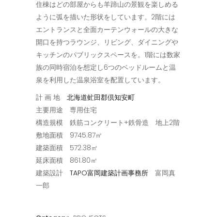
住棟はどの部屋からも羊蹄山の景観を楽しめる
ように弧を描いた形状をしています。2階には
エントランスと全面カーテンウォールの大きな
開口を持つラウンジ、リビング、ダイニングや
キッチンのパブリックスペースを。1階には数家
族の同時宿泊を想定し6つのベッドルームと温
泉を利用した温泉浴室を配置しています。
計 画 地
北海道虻田郡倶知安町
主要用途 専用住宅
構造規模 鉄筋コンクリート+鉄骨造 地上2階
敷地面積 9745.87㎡
建築面積 572.38㎡
延床面積 861.80㎡
建築設計
TAPO富岡建築計画事務所
富岡真
一郎