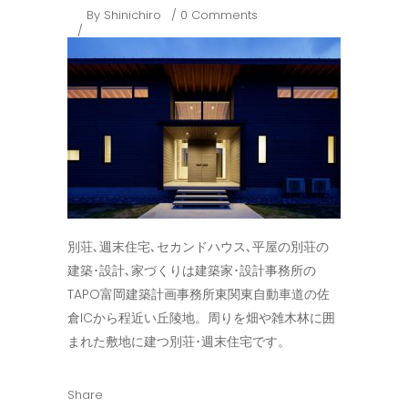
By
Shinichiro
0 Comments
別荘､週末住宅､セカンドハウス､平屋の別荘の
建築･設計､家づくりは建築家･設計事務所の
TAPO富岡建築計画事務所東関東自動車道の佐
倉ICから程近い丘陵地。周りを畑や雑木林に囲
まれた敷地に建つ別荘･週末住宅です。
Share