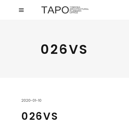
026VS
2020-01-10
026VS