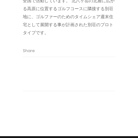
全国で活動しています。 北八ヶ岳の北麓に広が
る高原に位置するゴルフコースに隣接する別荘
地に、ゴルファーのためのタイムシェア週末住
宅として展開する事が計画された別荘のプロト
タイプです。
Share