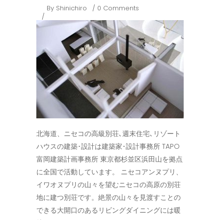
By
Shinichiro
0 Comments
北海道、ニセコの高級別荘､週末住宅､リゾート
ハウスの建築･設計は建築家･設計事務所 TAPO
富岡建築計画事務所 東京都杉並区浜田山を拠点
に全国で活動しています。 ニセコアンヌプリ、
イワオヌプリの山々を望むニセコの高原の別荘
地に建つ別荘です。絶景の山々を見渡すことの
できる大開口のあるリビングダイニングには暖