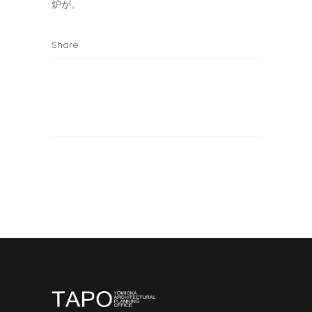
炉が。
Share