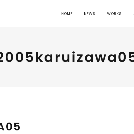
HOME
NEWS
WORKS
2005karuizawa0
A05