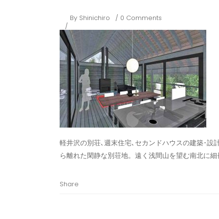
By
Shinichiro
0 Comments
軽井沢の別荘､週末住宅､セカンドハウスの建築･設
ら離れた閑静な別荘地。遠く浅間山を望む南北に細
Share