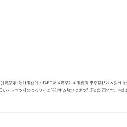
計は建築家･設計事務所のTAPO富岡建築計画事務所 東京都杉並区浜田
長いカラマツ林のゆるやかに傾斜する敷地に建つ別荘の計画です。南北