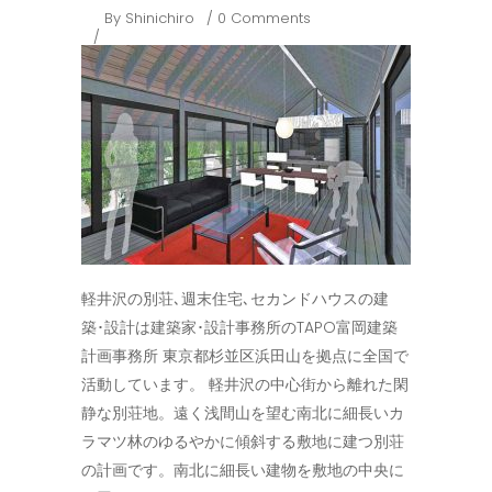
By
Shinichiro
0 Comments
軽井沢の別荘､週末住宅､セカンドハウスの建
築･設計は建築家･設計事務所のTAPO富岡建築
計画事務所 東京都杉並区浜田山を拠点に全国で
活動しています。 軽井沢の中心街から離れた閑
静な別荘地。遠く浅間山を望む南北に細長いカ
ラマツ林のゆるやかに傾斜する敷地に建つ別荘
の計画です。南北に細長い建物を敷地の中央に