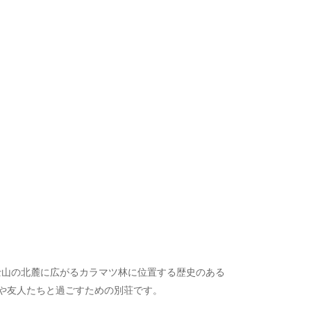
 富士山の北麓に広がるカラマツ林に位置する歴史のある
や友人たちと過ごすための別荘です。