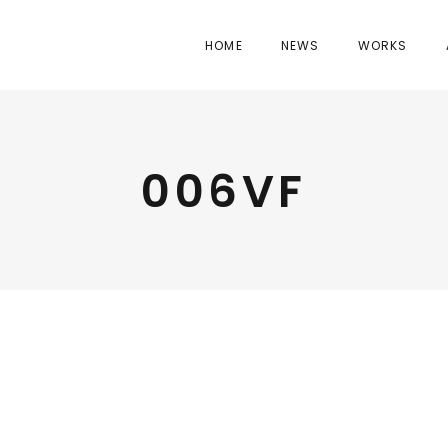
HOME
NEWS
WORKS
006VF