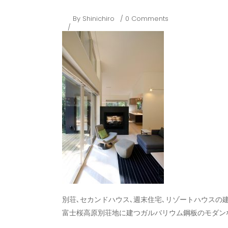
By
Shinichiro
0 Comments
別荘､セカンドハウス､週末住宅､リゾートハウスの建
富士桜高原別荘地に建つガルバリウム鋼板のモダン