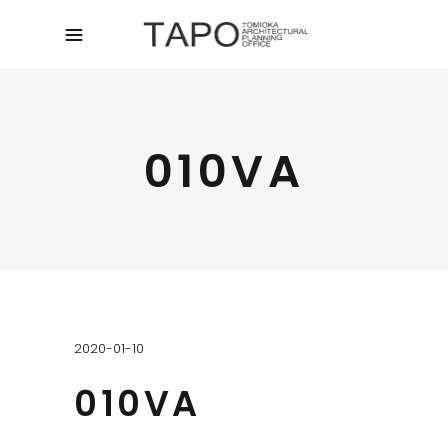
010VA
2020-01-10
010VA