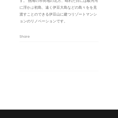
す。 熱海の市街地の北方、晴れた日には駿河湾
に浮かぶ初島、遠く伊豆大島などの島々をを見
渡すことのできる伊豆山に建つリゾートマンシ
ョンのリノベーションです。
Share