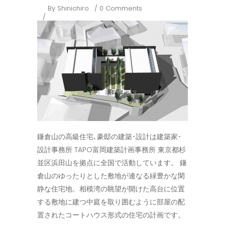
By
Shinichiro
0 Comments
鎌倉山の高級住宅､豪邸の建築･設計は建築家･
設計事務所 TAPO富岡建築計画事務所 東京都杉
並区浜田山を拠点に全国で活動しています。 鎌
倉山のゆったりとした敷地が連なる緑豊かな閑
静な住宅地。相模湾の眺望が開けた高台に位置
する敷地に建つ中庭を取り囲むように部屋の配
置されたコートハウス形式の住宅の計画です。