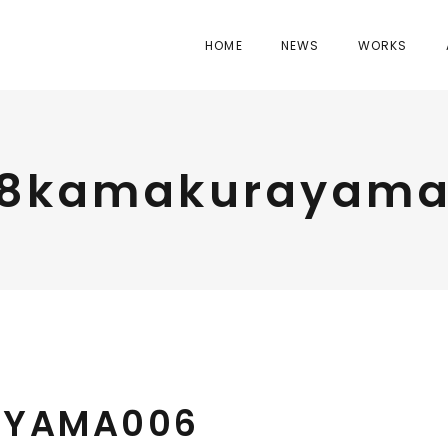
HOME
NEWS
WORKS
8kamakurayam
AYAMA006