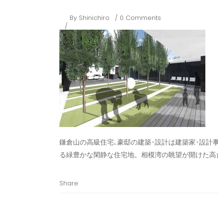
By
Shinichiro
0 Comments
鎌倉山の高級住宅､豪邸の建築･設計は建築家･設計
る緑豊かな閑静な住宅地。相模湾の眺望が開けた高
Share