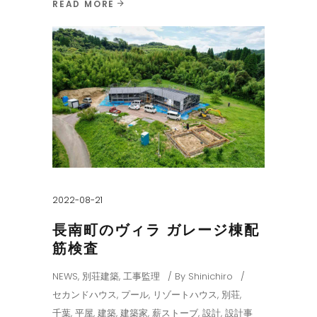
READ MORE
2022-08-21
長南町のヴィラ ガレージ棟配
筋検査
NEWS
,
別荘建築
,
工事監理
By
Shinichiro
セカンドハウス
,
プール
,
リゾートハウス
,
別荘
,
千葉
,
平屋
,
建築
,
建築家
,
薪ストーブ
,
設計
,
設計事