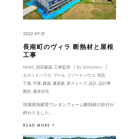
2022-07-21
長南町のヴィラ 断熱材と屋根
工事
NEWS
,
別荘建築
,
工事監理
By
Shinichiro
セカンドハウス
,
プール
,
リゾートハウス
,
別荘
,
千葉
,
平屋
,
建築
,
建築家
,
薪ストーブ
,
設計
,
設計事
務所
,
週末住宅
現場発泡硬質ウレタンフォーム断熱材の吹付が
終わりました。
READ MORE