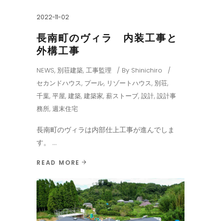
2022-11-02
長南町のヴィラ 内装工事と
外構工事
NEWS
,
別荘建築
,
工事監理
By
Shinichiro
セカンドハウス
,
プール
,
リゾートハウス
,
別荘
,
千葉
,
平屋
,
建築
,
建築家
,
薪ストーブ
,
設計
,
設計事
務所
,
週末住宅
長南町のヴィラは内部仕上工事が進んでしま
す。
READ MORE