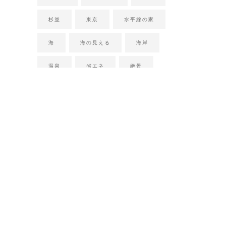
杉並
東京
水平線の家
海
海の見える
海岸
温泉
省エネ
絶景
薪ストーブ
設計
設計事務所
豪邸
週末住宅
長野
露天風呂
静岡