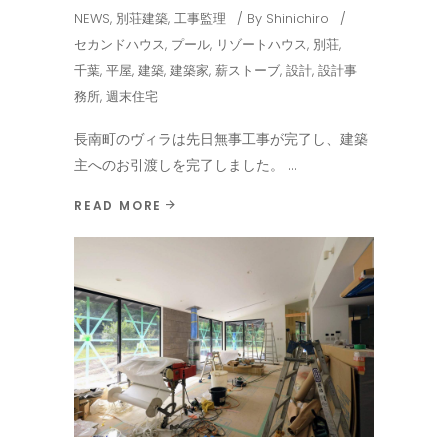
NEWS
,
別荘建築
,
工事監理
By
Shinichiro
セカンドハウス
,
プール
,
リゾートハウス
,
別荘
,
千葉
,
平屋
,
建築
,
建築家
,
薪ストーブ
,
設計
,
設計事
務所
,
週末住宅
長南町のヴィラは先日無事工事が完了し、建築
主へのお引渡しを完了しました。
READ MORE