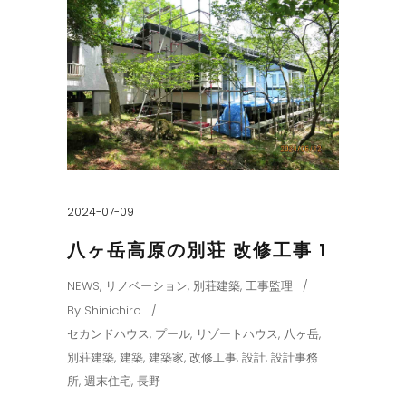
2024-07-09
八ヶ岳高原の別荘 改修工事 1
NEWS
,
リノベーション
,
別荘建築
,
工事監理
By
Shinichiro
セカンドハウス
,
プール
,
リゾートハウス
,
八ヶ岳
,
別荘建築
,
建築
,
建築家
,
改修工事
,
設計
,
設計事務
所
,
週末住宅
,
長野