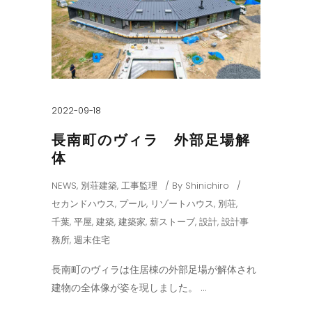
2022-09-18
長南町のヴィラ 外部足場解
体
NEWS
,
別荘建築
,
工事監理
By
Shinichiro
セカンドハウス
,
プール
,
リゾートハウス
,
別荘
,
千葉
,
平屋
,
建築
,
建築家
,
薪ストーブ
,
設計
,
設計事
務所
,
週末住宅
長南町のヴィラは住居棟の外部足場が解体され
建物の全体像が姿を現しました。