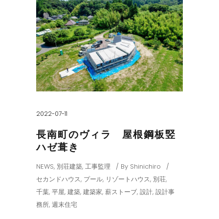
2022-07-11
長南町のヴィラ 屋根鋼板竪
ハゼ葺き
NEWS
,
別荘建築
,
工事監理
By
Shinichiro
セカンドハウス
,
プール
,
リゾートハウス
,
別荘
,
千葉
,
平屋
,
建築
,
建築家
,
薪ストーブ
,
設計
,
設計事
務所
,
週末住宅