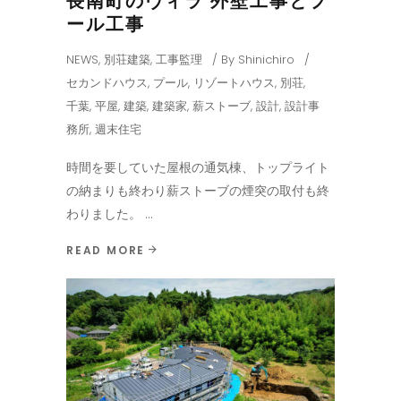
長南町のヴィラ 外壁工事とプ
ール工事
NEWS
,
別荘建築
,
工事監理
By
Shinichiro
セカンドハウス
,
プール
,
リゾートハウス
,
別荘
,
千葉
,
平屋
,
建築
,
建築家
,
薪ストーブ
,
設計
,
設計事
務所
,
週末住宅
時間を要していた屋根の通気棟、トップライト
の納まりも終わり薪ストーブの煙突の取付も終
わりました。
READ MORE