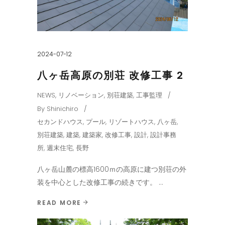
2024-07-12
八ヶ岳高原の別荘 改修工事 2
NEWS
,
リノベーション
,
別荘建築
,
工事監理
By
Shinichiro
セカンドハウス
,
プール
,
リゾートハウス
,
八ヶ岳
,
別荘建築
,
建築
,
建築家
,
改修工事
,
設計
,
設計事務
所
,
週末住宅
,
長野
八ヶ岳山麓の標高1600ｍの高原に建つ別荘の外
装を中心とした改修工事の続きです。
READ MORE