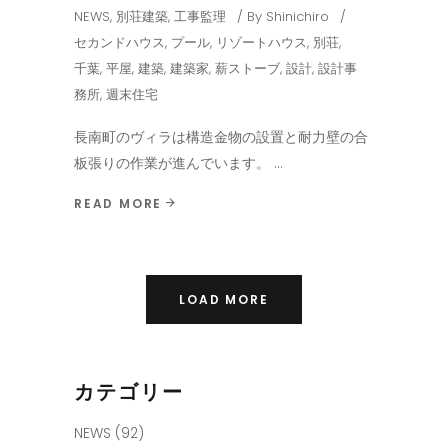
NEWS
,
別荘建築
,
工事監理
By
Shinichiro
セカンドハウス
,
プール
,
リゾートハウス
,
別荘
,
千葉
,
平屋
,
建築
,
建築家
,
薪ストーブ
,
設計
,
設計事
務所
,
週末住宅
長南町のヴィラは構造金物の設置と耐力壁の合
板張りの作業が進んでいます。
READ MORE
LOAD MORE
カテゴリー
NEWS
(92)