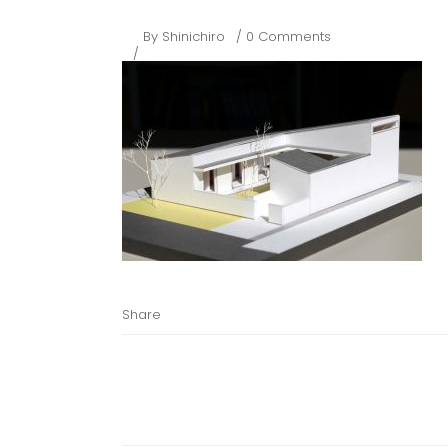
By
Shinichiro
0 Comments
Share