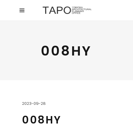
008HY
2023-09-28
008HY