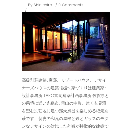
By
Shinichiro
0 Comments
高級別荘建築､豪邸、リゾートハウス、デザイ
ナーズハウスの建築･設計､家づくりは建築家･
設計事務所 TAPO富岡建築計画事務所 佐賀県と
の県境に近い糸島市､雷山の中腹、遠く玄界灘
を望む別荘地に建つ露天風呂を楽しめる絶景別
荘です。切妻の和瓦の屋根と鉄とガラスのモダ
ンなデザインの対比した外観が特徴的な建築で