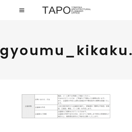
gyoumu_kikaku