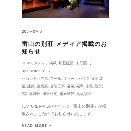
2024-07-10
雷山の別荘 メディア掲載のお
知らせ
NEWS
,
メディア掲載
,
別荘建築
,
未分類
By
Shinichiro
セカンドハウス
,
プール
,
リゾートハウス
,
別荘建
築
,
建築
,
建築家
,
改修工事
,
温泉
,
福岡
,
糸島
,
設計
,
設計事務所
,
週末住宅
,
露天風呂
,
高級別荘
TECTURE MAGのサイトに「雷山の別荘」が掲
載されましたのでおしらせいたします。
READ MORE