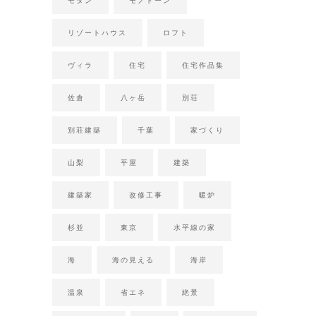
モダン
モノトーン
リゾートハウス
ロフト
ヴィラ
住宅
住宅作品集
佐倉
八ヶ岳
別荘
別荘建築
千葉
家づくり
山梨
平屋
建築
建築家
改修工事
暖炉
杉並
東京
水平線の家
海
海の見える
海岸
温泉
省エネ
絶景