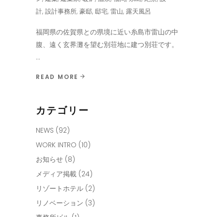
計
,
設計事務所
,
豪邸
,
邸宅
,
雷山
,
露天風呂
福岡県の佐賀県との県境に近い糸島市雷山の中
腹、遠く玄界灘を望む別荘地に建つ別荘です。
READ MORE
カテゴリー
NEWS
(92)
WORK INTRO
(10)
お知らせ
(8)
メディア掲載
(24)
リゾートホテル
(2)
リノベーション
(3)