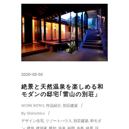
2020-03-03
絶景と天然温泉を楽しめる和
モダンの邸宅｢雷山の別荘」
WORK INTRO
,
作品紹介
,
別荘建築
By
Shinichiro
デザイン住宅
,
リゾートハウス
,
別荘建築
,
和モダ
ン
,
建築
,
建築家
,
暖炉
,
温泉
,
福岡
,
糸島
,
絶景
,
設