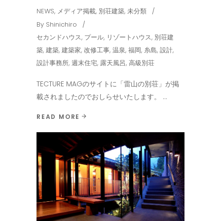
NEWS
,
メディア掲載
,
別荘建築
,
未分類
By
Shinichiro
セカンドハウス
,
プール
,
リゾートハウス
,
別荘建
築
,
建築
,
建築家
,
改修工事
,
温泉
,
福岡
,
糸島
,
設計
,
設計事務所
,
週末住宅
,
露天風呂
,
高級別荘
TECTURE MAGのサイトに「雷山の別荘」が掲
載されましたのでおしらせいたします。
READ MORE