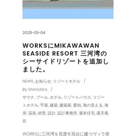
2025-03-04
WORKSにMIKAWAWAN
SEASIDE RESORT 三河湾の
シーサイドリゾートを追加し
ました。
NEWS
,
お知らせ
,
リゾートホテル
By
Shinichiro
サウナ
,
プール
,
ホテル
,
リゾートハウス
,
リゾー
トホテル
,
平屋
,
建築
,
建築家
,
愛知
,
海の見える
,
海
岸
,
温泉
,
絶景
,
設計
,
設計事務所
,
週末住宅
,
露天風
呂
WORKSに三河湾を見渡す高台に建つヴィラ形