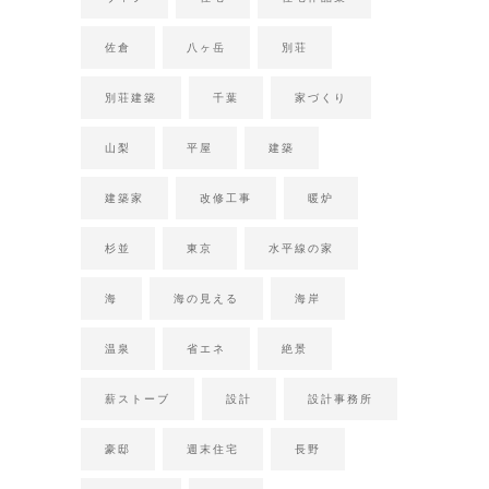
佐倉
八ヶ岳
別荘
別荘建築
千葉
家づくり
山梨
平屋
建築
建築家
改修工事
暖炉
杉並
東京
水平線の家
海
海の見える
海岸
温泉
省エネ
絶景
薪ストーブ
設計
設計事務所
豪邸
週末住宅
長野