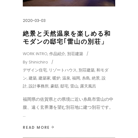
2020-03-03
絶景と天然温泉を楽しめる和
モダンの邸宅｢雷山の別荘」
WORK INTRO
,
作品紹介
,
別荘建築
By
Shinichiro
デザイン住宅
,
リゾートハウス
,
別荘建築
,
和モダ
ン
,
建築
,
建築家
,
暖炉
,
温泉
,
福岡
,
糸島
,
絶景
,
設
計
,
設計事務所
,
豪邸
,
邸宅
,
雷山
,
露天風呂
福岡県の佐賀県との県境に近い糸島市雷山の中
腹、遠く玄界灘を望む別荘地に建つ別荘です。
READ MORE