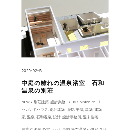
2020-02-13
中庭の離れの温泉浴室 石和
温泉の別荘
NEWS
,
別荘建築
,
設計業務
By
Shinichiro
セカンドハウス
,
別荘建築
,
山梨
,
平屋
,
建築
,
建築
家
,
温泉
,
石和温泉
,
設計
,
設計事務所
,
週末住宅
豊富な湯量のアルカリ単純泉の温泉が供給され