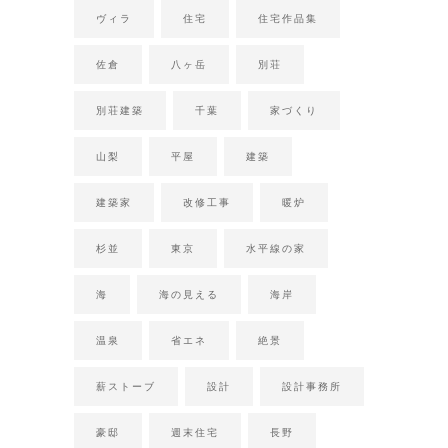
ヴィラ
住宅
住宅作品集
佐倉
八ヶ岳
別荘
別荘建築
千葉
家づくり
山梨
平屋
建築
建築家
改修工事
暖炉
杉並
東京
水平線の家
海
海の見える
海岸
温泉
省エネ
絶景
薪ストーブ
設計
設計事務所
豪邸
週末住宅
長野