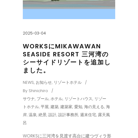
2025-03-04
WORKSにMIKAWAWAN
SEASIDE RESORT 三河湾の
シーサイドリゾートを追加し
ました。
NEWS
,
お知らせ
,
リゾートホテル
By
Shinichiro
サウナ
,
プール
,
ホテル
,
リゾートハウス
,
リゾー
トホテル
,
平屋
,
建築
,
建築家
,
愛知
,
海の見える
,
海
岸
,
温泉
,
絶景
,
設計
,
設計事務所
,
週末住宅
,
露天風
呂
WORKSに三河湾を見渡す高台に建つヴィラ形