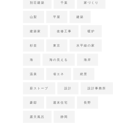
別荘建築
千葉
家づくり
山梨
平屋
建築
建築家
改修工事
暖炉
杉並
東京
水平線の家
海
海の見える
海岸
温泉
省エネ
絶景
薪ストーブ
設計
設計事務所
豪邸
週末住宅
長野
露天風呂
静岡