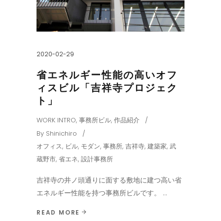
2020-02-29
省エネルギー性能の高いオフ
ィスビル「吉祥寺プロジェク
ト」
WORK INTRO
,
事務所ビル
,
作品紹介
By
Shinichiro
オフィス
,
ビル
,
モダン
,
事務所
,
吉祥寺
,
建築家
,
武
蔵野市
,
省エネ
,
設計事務所
吉祥寺の井ノ頭通りに面する敷地に建つ高い省
エネルギー性能を持つ事務所ビルです。
READ MORE