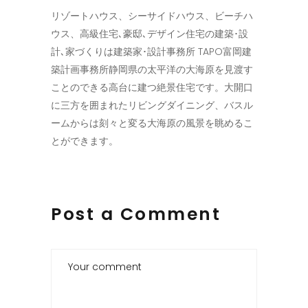
リゾートハウス、シーサイドハウス、ビーチハ
ウス、高級住宅､豪邸､デザイン住宅の建築･設
計､家づくりは建築家･設計事務所 TAPO富岡建
築計画事務所静岡県の太平洋の大海原を見渡す
ことのできる高台に建つ絶景住宅です。大開口
に三方を囲まれたリビングダイニング、バスル
ームからは刻々と変る大海原の風景を眺めるこ
とができます。
Post a Comment