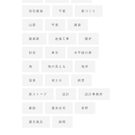
別荘建築
千葉
家づくり
山梨
平屋
建築
建築家
改修工事
暖炉
杉並
東京
水平線の家
海
海の見える
海岸
温泉
省エネ
絶景
薪ストーブ
設計
設計事務所
豪邸
週末住宅
長野
露天風呂
静岡