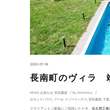
2023-07-18
長南町のヴィラ 
NEWS
,
お知らせ
,
別荘建築
By
Shinichiro
セカンドハウス
,
プール
,
リゾートハウス
,
別荘建築
,
千葉
クライアントご家族にご招待いただき、
佐久間工務