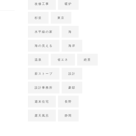
改修工事
暖炉
杉並
東京
水平線の家
海
海の見える
海岸
温泉
省エネ
絶景
薪ストーブ
設計
設計事務所
豪邸
週末住宅
長野
露天風呂
静岡