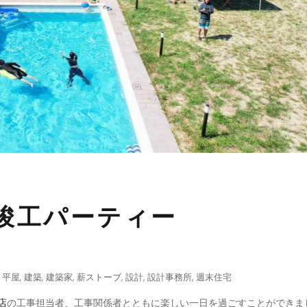
竣工パーティー
,
平屋
,
建築
,
建築家
,
薪ストーブ
,
設計
,
設計事務所
,
週末住宅
店
の工事担当者、工事関係者とともに楽しい一日を過ごすことができま