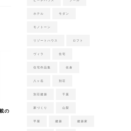
ビーチハウス
プール
ホテル
モダン
モノトーン
リゾートハウス
ロフト
ヴィラ
住宅
住宅作品集
佐倉
八ヶ岳
別荘
別荘建築
千葉
家づくり
山梨
載の
平屋
建築
建築家