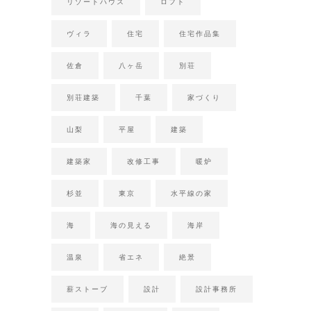
リゾートハウス
ロフト
ヴィラ
住宅
住宅作品集
佐倉
八ヶ岳
別荘
別荘建築
千葉
家づくり
山梨
平屋
建築
建築家
改修工事
暖炉
杉並
東京
水平線の家
海
海の見える
海岸
温泉
省エネ
絶景
薪ストーブ
設計
設計事務所