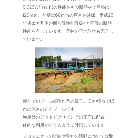
0.026W/(m･K)の性能をもつ断熱材で屋根は
120ｍｍ、外壁は60ｍｍの厚さを確保、平成28
年省エネ基準の断熱等性能等級4と同等の断熱
性能を有しています。天井の下地取付も完了し
ています。
屋外でのプール掘削作業の様子。10ｍ×5ｍで1.5
ｍの深さのあるプールです。
半屋外のアウトドアリビングの正面に配置し一
体的な利用ができるように計画しています。
プロジェクトの詳細や弊社の活動については
弊