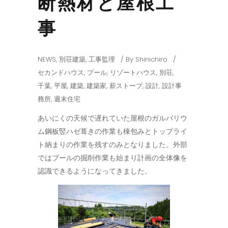
断熱材と屋根工
事
NEWS
,
別荘建築
,
工事監理
By
Shinichiro
セカンドハウス
,
プール
,
リゾートハウス
,
別荘
,
千葉
,
平屋
,
建築
,
建築家
,
薪ストーブ
,
設計
,
設計事
務所
,
週末住宅
あいにくの天候で遅れていた屋根のガルバリウ
ム鋼板竪ハゼ葺きの作業も棟包みとトップライ
ト納まりの作業を残すのみとなりました。外部
ではプールの掘削作業も始まり計画の全体像を
認識できるようになってきました。