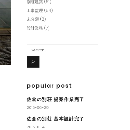
別荘建築
(61)
工事監理
(54)
未分類
(2)
設計業務
(7)
Search
for:
popular post
佐倉の別荘 提案作業完了
2015-06-29
佐倉の別荘 基本設計完了
2015-11-14