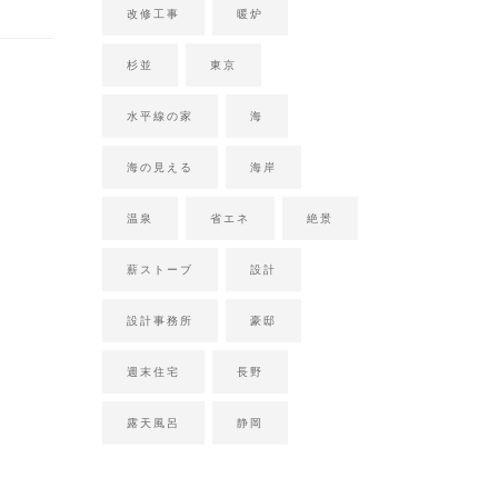
改修工事
暖炉
杉並
東京
水平線の家
海
海の見える
海岸
温泉
省エネ
絶景
薪ストーブ
設計
設計事務所
豪邸
週末住宅
長野
露天風呂
静岡