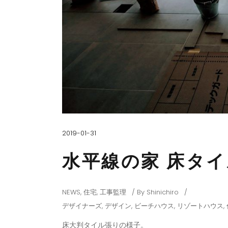
2019-01-31
水平線の家 床タ
NEWS
,
住宅
,
工事監理
By
Shinichiro
デザイナーズ
,
デザイン
,
ビーチハウス
,
リゾートハウス
,
床大判タイル張りの様子。