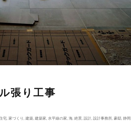
イル張り工事
住宅
,
家づくり
,
建築
,
建築家
,
水平線の家
,
海
,
絶景
,
設計
,
設計事務所
,
豪邸
,
静岡