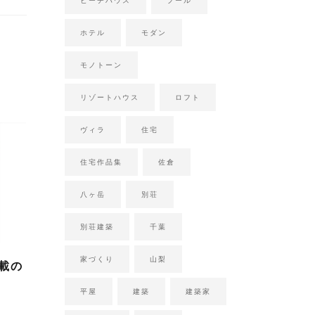
ビーチハウス
プール
ホテル
モダン
モノトーン
リゾートハウス
ロフト
ヴィラ
住宅
住宅作品集
佐倉
八ヶ岳
別荘
別荘建築
千葉
家づくり
山梨
載の
平屋
建築
建築家