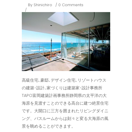
By
Shinichiro
0 Comments
高級住宅､豪邸､デザイン住宅､リゾートハウス
の建築･設計､家づくりは建築家･設計事務所
TAPO富岡建築計画事務所静岡県の太平洋の大
海原を見渡すことのできる高台に建つ絶景住宅
です。大開口に三方を囲まれたリビングダイニ
ング、バスルームからは刻々と変る大海原の風
景を眺めることができます。