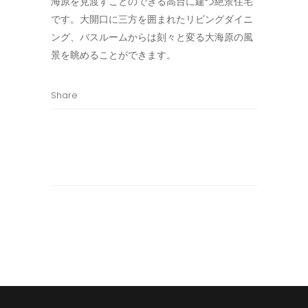
海原を見渡すことのできる高台に建つ絶景住宅
です。大開口に三方を囲まれたリビングダイニ
ング、バスルームからは刻々と変る大海原の風
景を眺めることができます。
Share