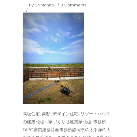
By
Shinichiro
0 Comments
高級住宅､豪邸､デザイン住宅､リゾートハウス
の建築･設計､家づくりは建築家･設計事務所
TAPO富岡建築計画事務所静岡県の太平洋の大